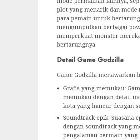
mode permainan lainnya, sep
plot yang menarik dan mode
para pemain untuk bertarung 
mengumpulkan berbagai pow
memperkuat monster merek
bertarungnya.
Detail Game Godzilla
Game Godzilla menawarkan be
Grafis yang memukau: Game
memukau dengan detail mons
kota yang hancur dengan sa
Soundtrack epik: Suasana 
dengan soundtrack yang m
pengalaman bermain yang