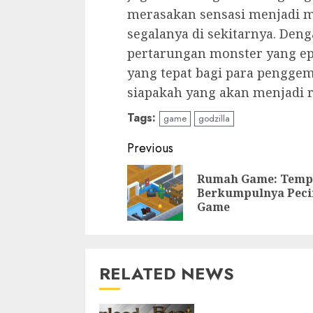
merasakan sensasi menjadi 
segalanya di sekitarnya. Deng
pertarungan monster yang epi
yang tepat bagi para penggema
siapakah yang akan menjadi 
Tags:
game
godzilla
Continue
Previous
Reading
Rumah Game: Temp
Berkumpulnya Peci
Game
RELATED NEWS