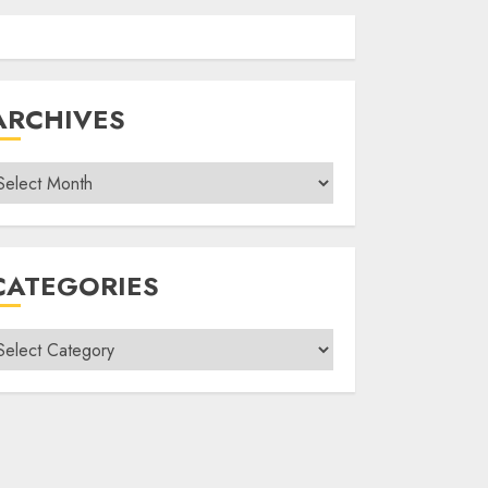
ARCHIVES
rchives
CATEGORIES
ategories