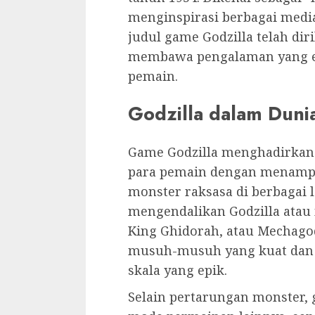
menginspirasi berbagai media
judul game Godzilla telah dir
membawa pengalaman yang e
pemain.
Godzilla dalam Dun
Game Godzilla menghadirkan
para pemain dengan menampi
monster raksasa di berbagai l
mengendalikan Godzilla atau 
King Ghidorah, atau Mechago
musuh-musuh yang kuat dan
skala yang epik.
Selain pertarungan monster,