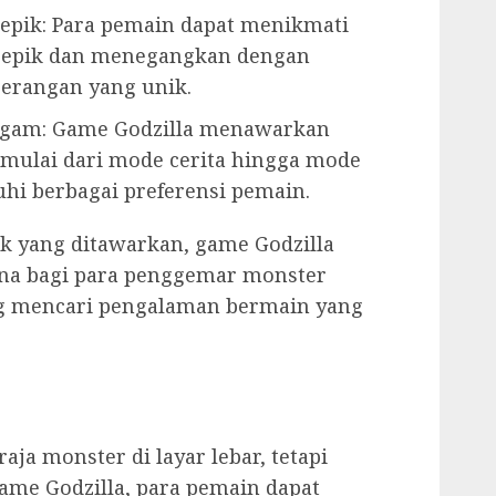
epik: Para pemain dapat menikmati
 epik dan menegangkan dengan
erangan yang unik.
agam: Game Godzilla menawarkan
mulai dari mode cerita hingga mode
hi berbagai preferensi pemain.
k yang ditawarkan, game Godzilla
na bagi para penggemar monster
ng mencari pengalaman bermain yang
aja monster di layar lebar, tetapi
ame Godzilla, para pemain dapat