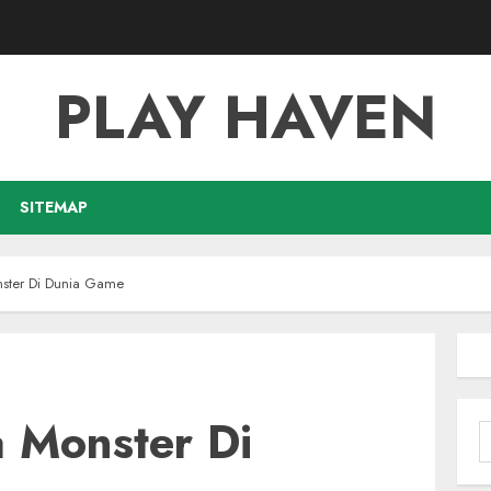
PLAY HAVEN
SITEMAP
nster Di Dunia Game
a Monster Di
S
f