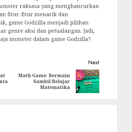
monster raksasa yang menghancurkan
an fitur-fitur menarik dan
k, game Godzilla menjadi pilihan
r genre aksi dan petualangan. Jadi,
raja monster dalam game Godzilla?
Next
at
Math Game: Bermain
Previous
Next
nta
Sambil Belajar
post:
post:
Matematika