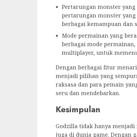
Pertarungan monster yang 
pertarungan monster yang
berbagai kemampuan dan s
Mode permainan yang ber
berbagai mode permainan, 
multiplayer, untuk memenu
Dengan berbagai fitur menari
menjadi pilihan yang sempur
raksasa dan para pemain ya
seru dan mendebarkan.
Kesimpulan
Godzilla tidak hanya menjadi r
juga di dunia game. Dengan g