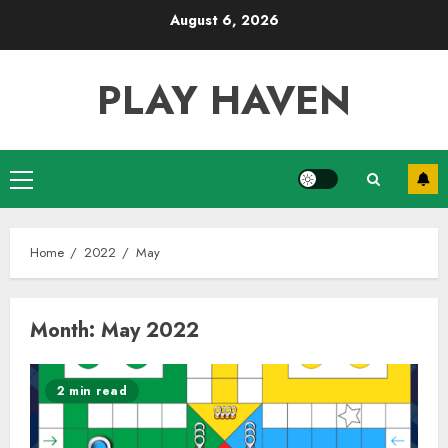
Skip
August 6, 2026
to
content
PLAY HAVEN
Primary
Menu
Home
2022
May
Month: May 2022
2 min read