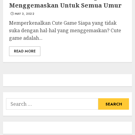
Menggemaskan Untuk Semua Umur
MAY 3, 2022
Memperkenalkan Cute Game Siapa yang tidak
suka dengan hal-hal yang menggemaskan? Cute
game adalah...
READ MORE
Search
for: