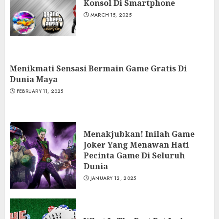
Konsol Di Smartphone
MARCH 15, 2025
Menikmati Sensasi Bermain Game Gratis Di
Dunia Maya
FEBRUARY 11, 2025
Menakjubkan! Inilah Game
Joker Yang Menawan Hati
Pecinta Game Di Seluruh
Dunia
JANUARY 12, 2025