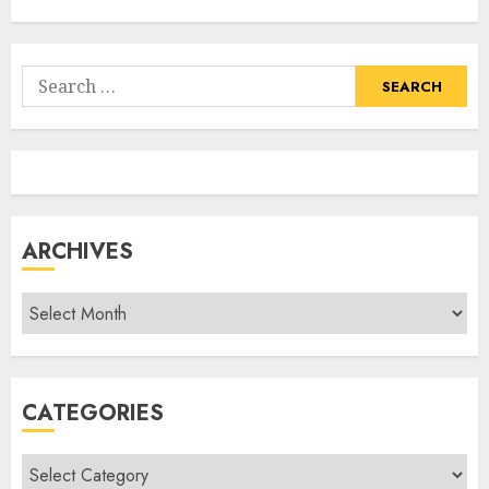
Search
for:
ARCHIVES
Archives
CATEGORIES
Categories