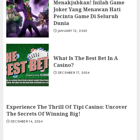
Menakjubkan! Inilah Game
Joker Yang Menawan Hati
Pecinta Game Di Seluruh
Dunia
JANUARY 12, 2025
What Is The Best Bet In A
Casino?
DECEMBER 17, 2024
Experience The Thrill Of Tipi Casino: Uncover
The Secrets Of Winning Big!
DECEMBER 14, 2024