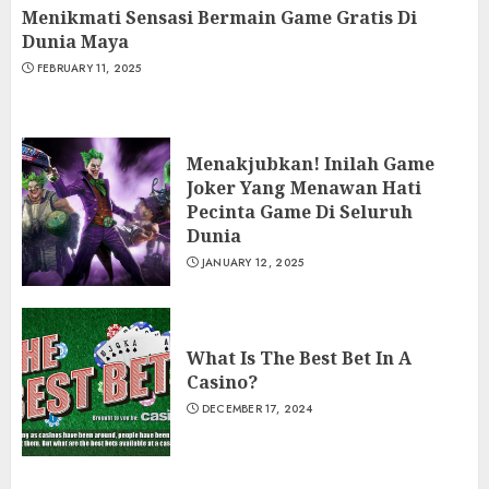
Menikmati Sensasi Bermain Game Gratis Di
Dunia Maya
FEBRUARY 11, 2025
Menakjubkan! Inilah Game
Joker Yang Menawan Hati
Pecinta Game Di Seluruh
Dunia
JANUARY 12, 2025
What Is The Best Bet In A
Casino?
DECEMBER 17, 2024