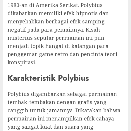
1980-an di Amerika Serikat. Polybius
dikabarkan memiliki efek hipnotis dan
menyebabkan berbagai efek samping
negatif pada para pemainnya. Kisah
misterius seputar permainan ini pun
menjadi topik hangat di kalangan para
penggemar game retro dan pencinta teori
konspirasi.
Karakteristik Polybius
Polybius digambarkan sebagai permainan
tembak-tembakan dengan grafis yang
canggih untuk jamannya. Dikatakan bahwa
permainan ini menampilkan efek cahaya
yang sangat kuat dan suara yang