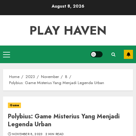
Skip
August 8, 2026
to
content
PLAY HAVEN
Primary
Menu
Home
2023
November
8
Polybius: Game Misterius Yang Menjadi Legenda Urban
Game
Polybius: Game Misterius Yang Menjadi
Legenda Urban
NOVEMBER 8, 2023
2 MIN READ