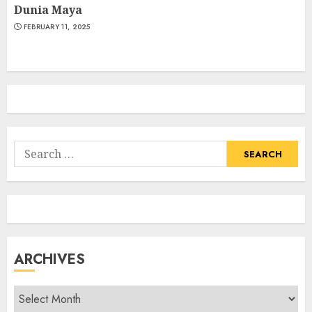
Dunia Maya
FEBRUARY 11, 2025
Search
for:
ARCHIVES
Archives