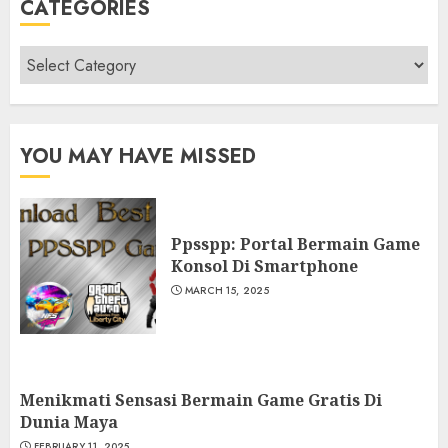
CATEGORIES
Categories
YOU MAY HAVE MISSED
Ppsspp: Portal Bermain Game
Konsol Di Smartphone
MARCH 15, 2025
Menikmati Sensasi Bermain Game Gratis Di
Dunia Maya
FEBRUARY 11, 2025