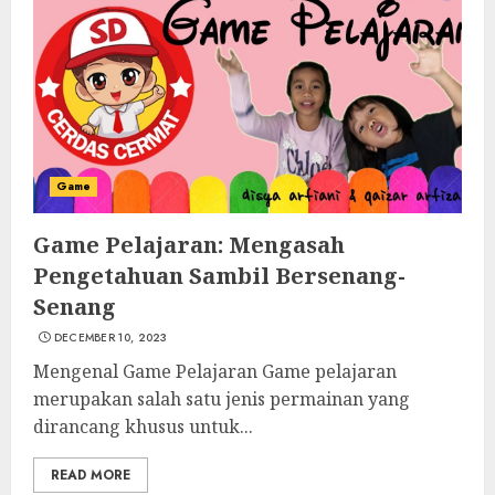
Game
Game Pelajaran: Mengasah
Pengetahuan Sambil Bersenang-
Senang
DECEMBER 10, 2023
Mengenal Game Pelajaran Game pelajaran
merupakan salah satu jenis permainan yang
dirancang khusus untuk...
READ MORE