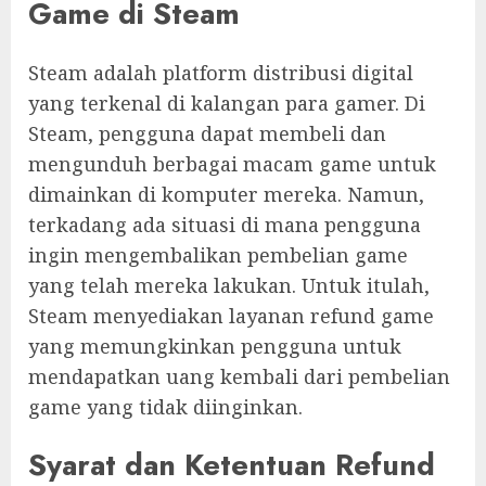
Game di Steam
Steam adalah platform distribusi digital
yang terkenal di kalangan para gamer. Di
Steam, pengguna dapat membeli dan
mengunduh berbagai macam game untuk
dimainkan di komputer mereka. Namun,
terkadang ada situasi di mana pengguna
ingin mengembalikan pembelian game
yang telah mereka lakukan. Untuk itulah,
Steam menyediakan layanan refund game
yang memungkinkan pengguna untuk
mendapatkan uang kembali dari pembelian
game yang tidak diinginkan.
Syarat dan Ketentuan Refund