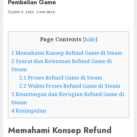
Pembelian Game
JUNE 11, 2024
2 MIN READ
Page Contents
[
hide
]
1
Memahami Konsep Refund Game di Steam
2
Syarat dan Ketentuan Refund Game di
Steam
2.1
Proses Refund Game di Steam
2.2
Waktu Proses Refund Game di Steam
3
Keuntungan dan Kerugian Refund Game di
Steam
4
Kesimpulan
Memahami Konsep Refund