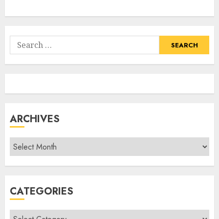
Search
for:
ARCHIVES
Archives
CATEGORIES
Categories