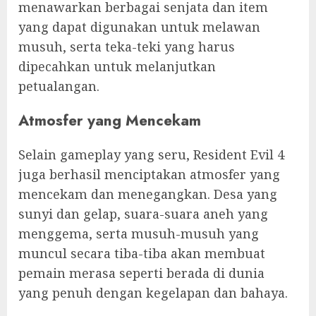
menawarkan berbagai senjata dan item
yang dapat digunakan untuk melawan
musuh, serta teka-teki yang harus
dipecahkan untuk melanjutkan
petualangan.
Atmosfer yang Mencekam
Selain gameplay yang seru, Resident Evil 4
juga berhasil menciptakan atmosfer yang
mencekam dan menegangkan. Desa yang
sunyi dan gelap, suara-suara aneh yang
menggema, serta musuh-musuh yang
muncul secara tiba-tiba akan membuat
pemain merasa seperti berada di dunia
yang penuh dengan kegelapan dan bahaya.