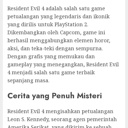
Resident Evil 4 adalah salah satu game
petualangan yang legendaris dan ikonik
yang dirilis untuk PlayStation 2.
Dikembangkan oleh Capcom, game ini
berhasil menggabungkan elemen horor,
aksi, dan teka-teki dengan sempurna.
Dengan grafis yang memukau dan
gameplay yang menegangkan, Resident Evil
4 menjadi salah satu game terbaik
sepanjang masa.
Cerita yang Penuh Misteri
Resident Evil 4 mengisahkan petualangan
Leon S. Kennedy, seorang agen pemerintah
Amerika Serikat, yang dikirim ke sebuah