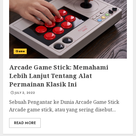
Game
Arcade Game Stick: Memahami
Lebih Lanjut Tentang Alat
Permainan Klasik Ini
JULY 2, 2022
Sebuah Pengantar ke Dunia Arcade Game Stick
Arcade game stick, atau yang sering disebut...
READ MORE