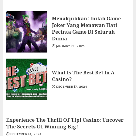
Menakjubkan! Inilah Game
Joker Yang Menawan Hati
Pecinta Game Di Seluruh
Dunia
JANUARY 12, 2025
What Is The Best Bet In A
Casino?
DECEMBER 17, 2024
Experience The Thrill Of Tipi Casino: Uncover
The Secrets Of Winning Big!
DECEMBER 14, 2024