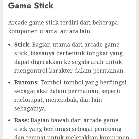
Game Stick
Arcade game stick terdiri dari beberapa
komponen utama, antara lain:
Stick:
Bagian utama dari arcade game
stick, biasanya berbentuk tongkat yang
dapat digerakkan ke segala arah untuk
mengontrol karakter dalam permainan.
Buttons:
Tombol-tombol yang berfungsi
sebagai aksi dalam permainan, seperti
melompat, menembak, dan lain
sebagainya.
Base:
Bagian bawah dari arcade game
stick yang berfungsi sebagai penopang
dan tempat untuk meletakkan komponen