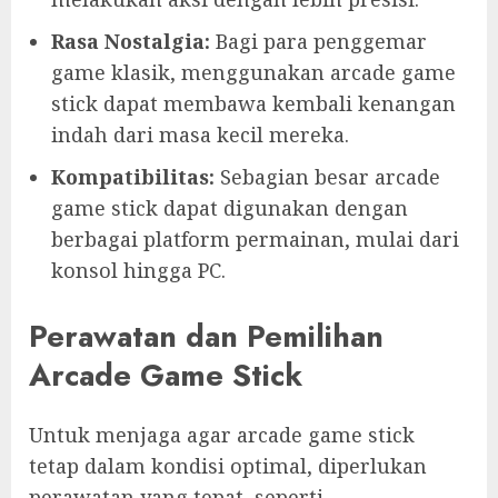
Rasa Nostalgia:
Bagi para penggemar
game klasik, menggunakan arcade game
stick dapat membawa kembali kenangan
indah dari masa kecil mereka.
Kompatibilitas:
Sebagian besar arcade
game stick dapat digunakan dengan
berbagai platform permainan, mulai dari
konsol hingga PC.
Perawatan dan Pemilihan
Arcade Game Stick
Untuk menjaga agar arcade game stick
tetap dalam kondisi optimal, diperlukan
perawatan yang tepat, seperti