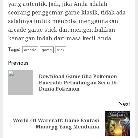
yang autentik. Jadi, jika Anda adalah
seorang penggemar game klasik, tidak ada
salahnya untuk mencoba menggunakan
arcade game stick dan mengembalikan
kenangan indah dari masa kecil Anda.
Tags:
arcade
game
stick
Continue
Previous
Reading
Download Game Gba Pokemon
Pre
Emerald: Petualangan Seru Di
pos
Dunia Pokemon
Next
World Of Warcraft: Game Fantasi
Next
Mmorpg Yang Mendunia
post: