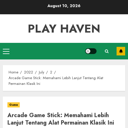
Skip
August 10, 2026
to
content
PLAY HAVEN
Primary
Menu
Home
2022
July
2
Arcade Game Stick: Memahami Lebih Lanjut Tentang Alat
Permainan Klasik Ini
Game
Arcade Game Stick: Memahami Lebih
Lanjut Tentang Alat Permainan Klasik Ini