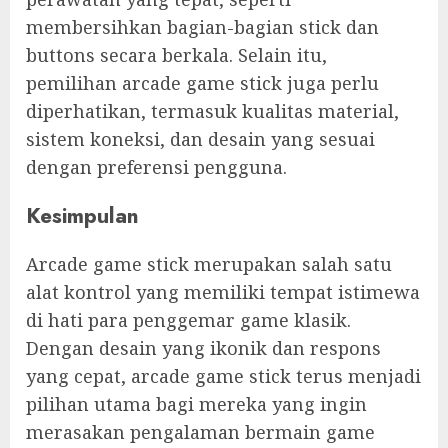
membersihkan bagian-bagian stick dan
buttons secara berkala. Selain itu,
pemilihan arcade game stick juga perlu
diperhatikan, termasuk kualitas material,
sistem koneksi, dan desain yang sesuai
dengan preferensi pengguna.
Kesimpulan
Arcade game stick merupakan salah satu
alat kontrol yang memiliki tempat istimewa
di hati para penggemar game klasik.
Dengan desain yang ikonik dan respons
yang cepat, arcade game stick terus menjadi
pilihan utama bagi mereka yang ingin
merasakan pengalaman bermain game