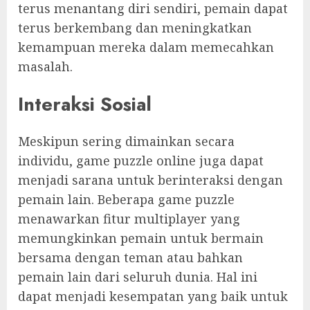
terus menantang diri sendiri, pemain dapat
terus berkembang dan meningkatkan
kemampuan mereka dalam memecahkan
masalah.
Interaksi Sosial
Meskipun sering dimainkan secara
individu, game puzzle online juga dapat
menjadi sarana untuk berinteraksi dengan
pemain lain. Beberapa game puzzle
menawarkan fitur multiplayer yang
memungkinkan pemain untuk bermain
bersama dengan teman atau bahkan
pemain lain dari seluruh dunia. Hal ini
dapat menjadi kesempatan yang baik untuk