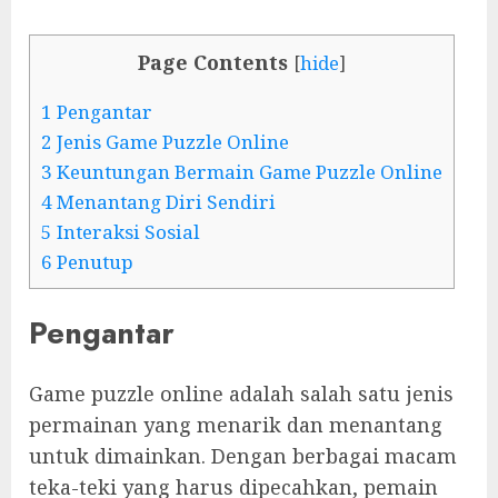
Page Contents
[
hide
]
1
Pengantar
2
Jenis Game Puzzle Online
3
Keuntungan Bermain Game Puzzle Online
4
Menantang Diri Sendiri
5
Interaksi Sosial
6
Penutup
Pengantar
Game puzzle online adalah salah satu jenis
permainan yang menarik dan menantang
untuk dimainkan. Dengan berbagai macam
teka-teki yang harus dipecahkan, pemain