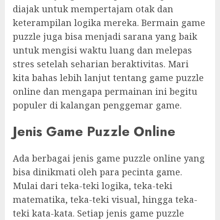
diajak untuk mempertajam otak dan
keterampilan logika mereka. Bermain game
puzzle juga bisa menjadi sarana yang baik
untuk mengisi waktu luang dan melepas
stres setelah seharian beraktivitas. Mari
kita bahas lebih lanjut tentang game puzzle
online dan mengapa permainan ini begitu
populer di kalangan penggemar game.
Jenis Game Puzzle Online
Ada berbagai jenis game puzzle online yang
bisa dinikmati oleh para pecinta game.
Mulai dari teka-teki logika, teka-teki
matematika, teka-teki visual, hingga teka-
teki kata-kata. Setiap jenis game puzzle