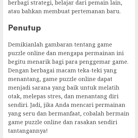
berbagi strategi, belajar dari pemain lain,
atau bahkan membuat pertemanan baru.
Penutup
Demikianlah gambaran tentang game
puzzle online dan mengapa permainan ini
begitu menarik bagi para penggemar game.
Dengan berbagai macam teka-teki yang
menantang, game puzzle online dapat
menjadi sarana yang baik untuk melatih
otak, melepas stres, dan menantang diri
sendiri. Jadi, jika Anda mencari permainan
yang seru dan bermanfaat, cobalah bermain
game puzzle online dan rasakan sendiri
tantangannya!