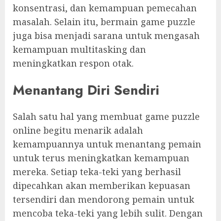
konsentrasi, dan kemampuan pemecahan
masalah. Selain itu, bermain game puzzle
juga bisa menjadi sarana untuk mengasah
kemampuan multitasking dan
meningkatkan respon otak.
Menantang Diri Sendiri
Salah satu hal yang membuat game puzzle
online begitu menarik adalah
kemampuannya untuk menantang pemain
untuk terus meningkatkan kemampuan
mereka. Setiap teka-teki yang berhasil
dipecahkan akan memberikan kepuasan
tersendiri dan mendorong pemain untuk
mencoba teka-teki yang lebih sulit. Dengan