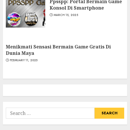
Ppsspp: Portal Bermain Game
Konsol Di Smartphone
MARCH 15, 2025
Menikmati Sensasi Bermain Game Gratis Di
Dunia Maya
FEBRUARY 11, 2025
Search
for: